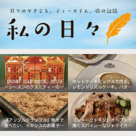
【KUSMI TEA】2022年、ホリデ
ホットケーキミックスで作る、
ーシーズンのクスミティーのア
レモンドリズルケーキ。バター
ドベントカレンダー『グラン
無しで軽めの仕上がり!
ド・ホテル』
『アップルクランブル』熱々で
『ジャークチキン』オーブンで
食べたい、イギリスのお菓子。
焼くスパイシーなジャマイカ料
《バターなしレシピ》
理!!