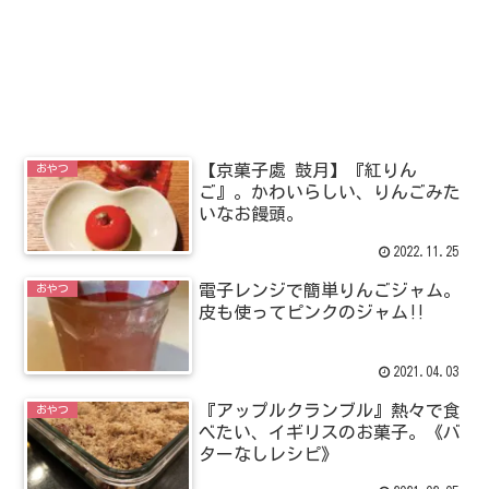
【京菓子處 鼓月】『紅りん
おやつ
ご』。かわいらしい、りんごみた
いなお饅頭。
2022.11.25
電子レンジで簡単りんごジャム。
おやつ
皮も使ってピンクのジャム‼
2021.04.03
『アップルクランブル』熱々で食
おやつ
べたい、イギリスのお菓子。《バ
ターなしレシピ》