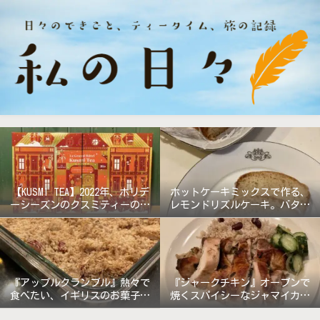
【KUSMI TEA】2022年、ホリデ
ホットケーキミックスで作る、
ーシーズンのクスミティーのア
レモンドリズルケーキ。バター
ドベントカレンダー『グラン
無しで軽めの仕上がり!
ド・ホテル』
『アップルクランブル』熱々で
『ジャークチキン』オーブンで
食べたい、イギリスのお菓子。
焼くスパイシーなジャマイカ料
《バターなしレシピ》
理!!