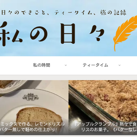
私の時間
ティータイム
キミックスで作る、レモンドリズル
『アップルクランブル』熱々で食
バター無しで軽めの仕上がり!
リスのお菓子。《バターなし