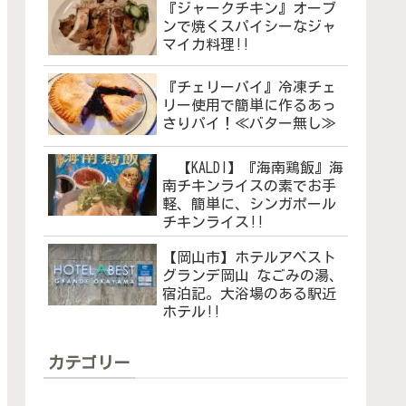
『ジャークチキン』オーブ
ンで焼くスパイシーなジャ
マイカ料理!!
『チェリーパイ』冷凍チェ
リー使用で簡単に作るあっ
さりパイ！≪バター無し≫
【KALDI】『海南鶏飯』海
南チキンライスの素でお手
軽、簡単に、シンガポール
チキンライス!!
【岡山市】ホテルアベスト
グランデ岡山 なごみの湯、
宿泊記。大浴場のある駅近
ホテル!!
カテゴリー