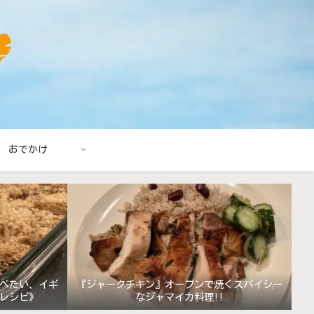
おでかけ
べたい、イギ
『ジャークチキン』オーブンで焼くスパイシー
レシピ》
なジャマイカ料理!!