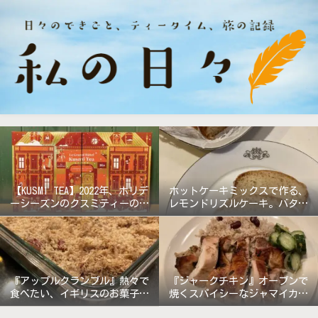
【KUSMI TEA】2022年、ホリデ
ホットケーキミックスで作る、
ーシーズンのクスミティーのア
レモンドリズルケーキ。バター
ドベントカレンダー『グラン
無しで軽めの仕上がり!
ド・ホテル』
『アップルクランブル』熱々で
『ジャークチキン』オーブンで
食べたい、イギリスのお菓子。
焼くスパイシーなジャマイカ料
《バターなしレシピ》
理!!