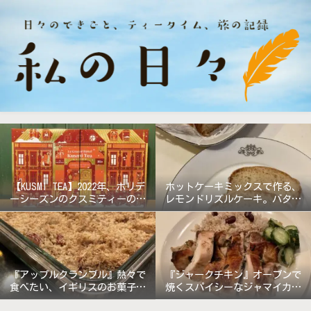
【KUSMI TEA】2022年、ホリデ
ホットケーキミックスで作る、
ーシーズンのクスミティーのア
レモンドリズルケーキ。バター
ドベントカレンダー『グラン
無しで軽めの仕上がり!
ド・ホテル』
『アップルクランブル』熱々で
『ジャークチキン』オーブンで
食べたい、イギリスのお菓子。
焼くスパイシーなジャマイカ料
《バターなしレシピ》
理!!