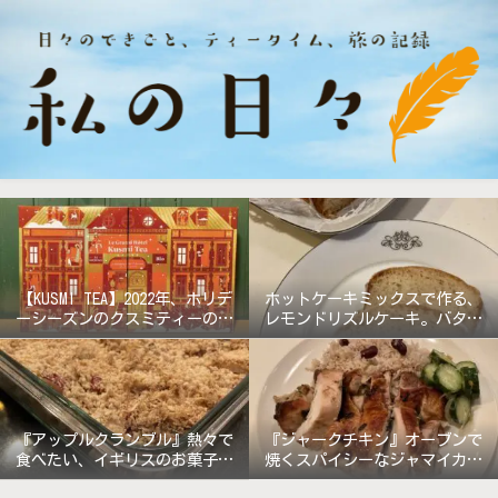
【KUSMI TEA】2022年、ホリデ
ホットケーキミックスで作る、
ーシーズンのクスミティーのア
レモンドリズルケーキ。バター
ドベントカレンダー『グラン
無しで軽めの仕上がり!
ド・ホテル』
『アップルクランブル』熱々で
『ジャークチキン』オーブンで
食べたい、イギリスのお菓子。
焼くスパイシーなジャマイカ料
《バターなしレシピ》
理!!