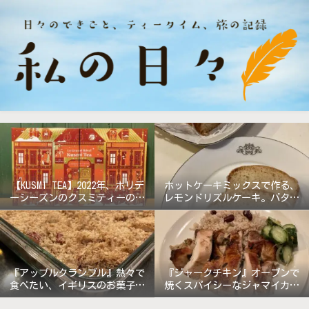
【KUSMI TEA】2022年、ホリデ
ホットケーキミックスで作る、
ーシーズンのクスミティーのア
レモンドリズルケーキ。バター
ドベントカレンダー『グラン
無しで軽めの仕上がり!
ド・ホテル』
『アップルクランブル』熱々で
『ジャークチキン』オーブンで
食べたい、イギリスのお菓子。
焼くスパイシーなジャマイカ料
《バターなしレシピ》
理!!