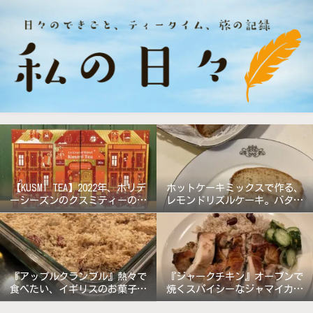
【KUSMI TEA】2022年、ホリデ
ホットケーキミックスで作る、
ーシーズンのクスミティーのア
レモンドリズルケーキ。バター
ドベントカレンダー『グラン
無しで軽めの仕上がり!
ド・ホテル』
『アップルクランブル』熱々で
『ジャークチキン』オーブンで
食べたい、イギリスのお菓子。
焼くスパイシーなジャマイカ料
《バターなしレシピ》
理!!