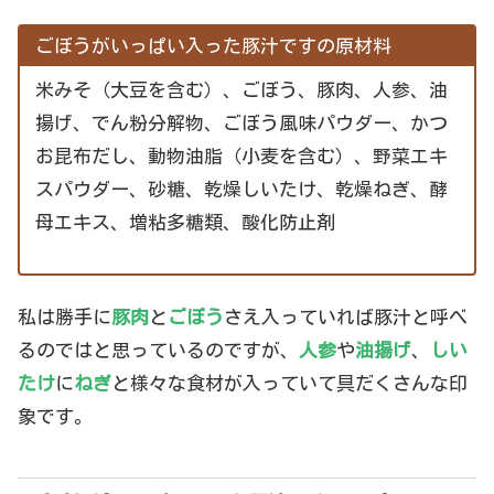
ごぼうがいっぱい入った豚汁ですの原材料
米みそ（大豆を含む）、ごぼう、豚肉、人参、油
揚げ、でん粉分解物、ごぼう風味パウダー、かつ
お昆布だし、動物油脂（小麦を含む）、野菜エキ
スパウダー、砂糖、乾燥しいたけ、乾燥ねぎ、酵
母エキス、増粘多糖類、酸化防止剤
私は勝手に
豚肉
と
ごぼう
さえ入っていれば豚汁と呼べ
るのではと思っているのですが、
人参
や
油揚げ
、
しい
たけ
に
ねぎ
と様々な食材が入っていて具だくさんな印
象です。