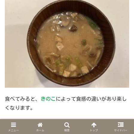
食べてみると、
きのこ
によって食感の違いがあり楽し
くなります。
ぬるっとした
なめこ
、とろんと
しいたけ
、シャキシャ
メニュー
ホーム
検索
トップ
サイドバー
キッとしたえのき、そしてまいたけは噛んだ瞬間から