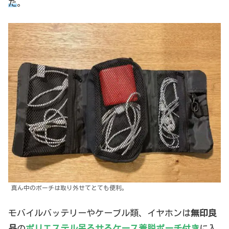
た
。
真ん中のポーチは取り外せてとても便利。
モバイルバッテリーやケーブル類、イヤホンは
無印良
品
の
ポリエステル吊るせるケース着脱ポーチ付き
に入