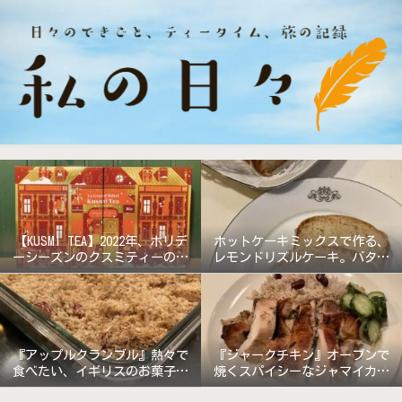
【KUSMI TEA】2022年、ホリデ
ホットケーキミックスで作る、
ーシーズンのクスミティーのア
レモンドリズルケーキ。バター
ドベントカレンダー『グラン
無しで軽めの仕上がり!
ド・ホテル』
『アップルクランブル』熱々で
『ジャークチキン』オーブンで
食べたい、イギリスのお菓子。
焼くスパイシーなジャマイカ料
《バターなしレシピ》
理!!