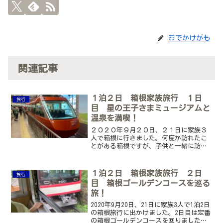
おでかけがも
関連記事
１泊２日 箱根家族旅行 １日
旅行
目 星の王子さまミュージアムと
温泉を満喫！
２０２０年９月２０日、２１日に家族３
人で箱根に行きました。何度か訪れたこ
とがある箱根ですが、子供と一緒に訪れ
るのは初めてで、星の王子さまミュージ
アムでは謎解きをして、ホテルおかだで
は温泉を満喫しました。実際に掛かった
１泊２日 箱根家族旅行 ２日
旅行
費用も公開します。
目 箱根ゴールデンコースを巡る
旅！
2020年9月20日、21日に家族3人で1泊2日
の箱根旅行に出かけました。2日目は定番
の箱根ゴールデンコースを回りました。