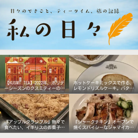
【KUSMI TEA】2022年、ホリデ
ホットケーキミックスで作る、
ーシーズンのクスミティーのア
レモンドリズルケーキ。バター
ドベントカレンダー『グラン
無しで軽めの仕上がり!
ド・ホテル』
『アップルクランブル』熱々で
『ジャークチキン』オーブンで
食べたい、イギリスのお菓子。
焼くスパイシーなジャマイカ料
《バターなしレシピ》
理!!