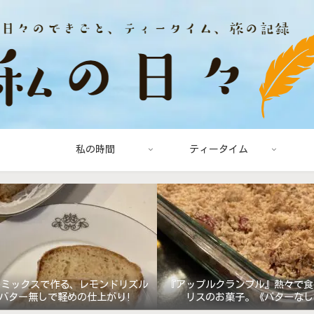
私の時間
ティータイム
キミックスで作る、レモンドリズル
『アップルクランブル』熱々で食
バター無しで軽めの仕上がり!
リスのお菓子。《バターなし