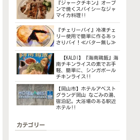
『ジャークチキン』オーブ
ンで焼くスパイシーなジャ
マイカ料理!!
『チェリーパイ』冷凍チェ
リー使用で簡単に作るあっ
さりパイ！≪バター無し≫
【KALDI】『海南鶏飯』海
南チキンライスの素でお手
軽、簡単に、シンガポール
チキンライス!!
【岡山市】ホテルアベスト
グランデ岡山 なごみの湯、
宿泊記。大浴場のある駅近
ホテル!!
カテゴリー