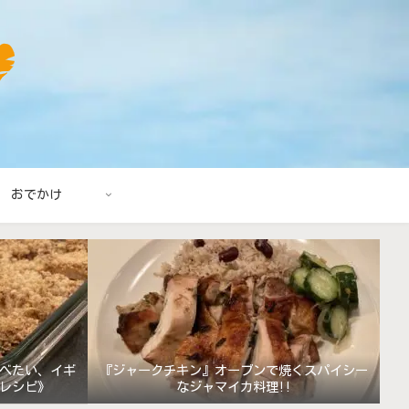
おでかけ
べたい、イギ
『ジャークチキン』オーブンで焼くスパイシー
レシピ》
なジャマイカ料理!!